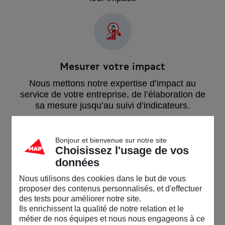
Mesurer votre impact
Nous mettons notre expertise d’impact au
service de votre entreprise, de l’élaboration de
sa mesure jusqu’au suivi d’indicateurs.
Bonjour et bienvenue sur notre site
Choisissez l'usage de vos
données
Nous utilisons des cookies dans le but de vous
proposer des contenus personnalisés, et d'effectuer
Renforcer votre organisation
des tests pour améliorer notre site.
Ils enrichissent la qualité de notre relation et le
Nous mettons à la disposition des entrepreneurs
métier de nos équipes et nous nous engageons à ce
notre expertise technique, stratégique et