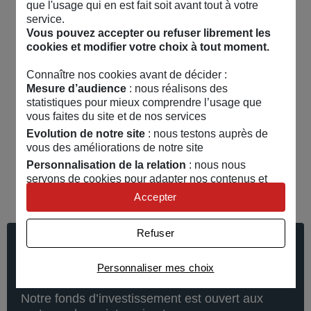
que l'usage qui en est fait soit avant tout à votre
organisationnelle.
service.
Vous pouvez accepter ou refuser librement les
cookies et modifier votre choix à tout moment.
Connaître nos cookies avant de décider :
Mesure d’audience
: nous réalisons des
statistiques pour mieux comprendre l’usage que
Rejoindre un écosystème porteur
vous faites du site et de nos services
Nous favorisons les échanges entre les
Evolution de notre site
: nous testons auprès de
participations au sein de notre portefeuille et
vous des améliorations de notre site
également au sein de notre vaste réseau de
Personnalisation de la relation
: nous nous
partenaires.
servons de cookies pour adapter nos contenus et
personnaliser nos offres
Accepter
Univers publicitaire
: nous utilisons avec nos
partenaires des cookies pour afficher des publicités
Refuser
personnalisées
Vous souhaitez nous présenter votre
Connaître notre politique cookies et la liste de nos
Personnaliser mes choix
projet ?
partenaires
Notre fonds d’investissement est ouvert aux