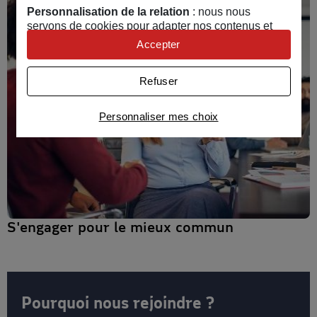
Personnalisation de la relation
: nous nous
servons de cookies pour adapter nos contenus et
personnaliser nos offres
Accepter
Univers publicitaire
: nous utilisons avec nos
partenaires des cookies pour afficher des publicités
Refuser
personnalisées
Connaître notre politique cookies et la liste de nos
Personnaliser mes choix
partenaires
S'engager pour le mieux commun
Pourquoi nous rejoindre ?