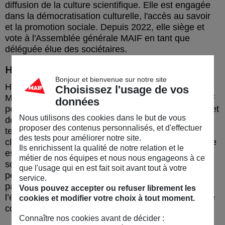
diffusion de la culture scientifique. Elle est engagée
dans la démocratisation culturelle, l'accès au savoir
et la promotion sociale. Depuis 2022, elle siège et
vote à l'Assemblée générale MAIF en tant que
déléguée élue des sociétaires.
Hélène Hannoir
Bonjour et bienvenue sur notre site
Hélène Hannoir siège au conseil d’administration
Choisissez l'usage de vos
MAIF depuis juillet 2020. Elle préside le Fonds MAIF
données
pour le vivant, qui finance des projets de protection et
Nous utilisons des cookies dans le but de vous
de régénération de la biodiversité pour rendre les
proposer des contenus personnalisés, et d'effectuer
territoires plus résilients face au changement
des tests pour améliorer notre site.
climatique, grâce au dividende écologique MAIF. Elle
Ils enrichissent la qualité de notre relation et le
est aussi présidente du Fonds MAIF Impact, qui
métier de nos équipes et nous nous engageons à ce
soutient des entreprises socialement innovantes et
que l'usage qui en est fait soit avant tout à votre
performantes, générant un impact positif. Son
service.
parcours professionnel est principalement axé sur
Vous pouvez accepter ou refuser librement les
l’éducation, tant au sein de l’éducation nationale que
cookies et modifier votre choix à tout moment.
comme directrice territoriale à Lille.
Connaître nos cookies avant de décider :