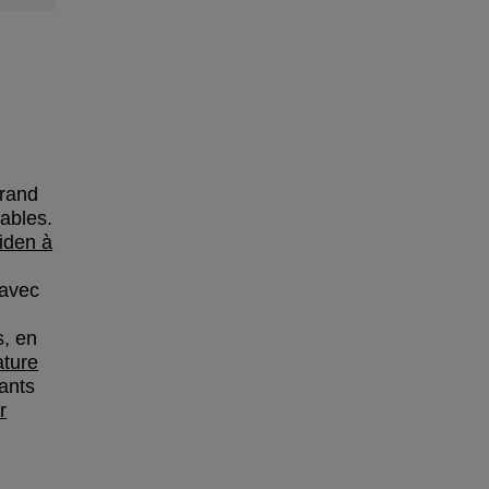
grand
ables.
iden à
avec
s, en
ature
tants
r