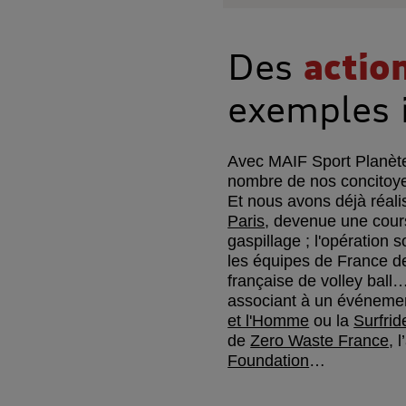
Des
actio
exemples 
Avec MAIF Sport Planète 
nombre de nos concitoye
Et nous avons déjà réali
Paris
, devenue une cours
gaspillage ; l'opération s
les équipes de France de
française de volley bal
associant à un événemen
et l'Homme
ou la
Surfri
de
Zero Waste France
, 
Foundation
…