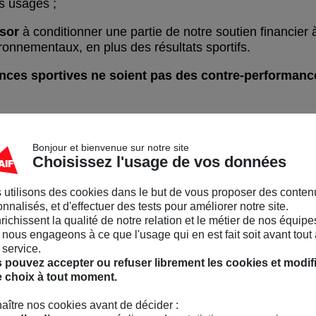
s usagés ;
nsor
à conditionner une partie de notre soutien financier 
vironnementaux, en plus des résultats sportifs.
nces sportives ne soient pas des contre-performanc
lanète – septembre 2025
Bonjour et bienvenue sur notre site
Choisissez l'usage de vos données
sor à
impact
 utilisons des cookies dans le but de vous proposer des conten
nnalisés, et d'effectuer des tests pour améliorer notre site.
nrichissent la qualité de notre relation et le métier de nos équipe
nous engageons à ce que l'usage qui en est fait soit avant tout 
 sport dépasse le sponsoring. Il s’inscrit dans la lignée
 service.
en cohérence avec notre dividende écologique ou notre pol
 pouvez accepter ou refuser librement les cookies et modif
ble. Il se déploie à tous les niveaux du sport : au sein 
e choix à tout moment.
rt scolaire, de grandes fédérations sportives, de nombre
ements. Depuis 2019, nous y associons les athlètes, des
aître nos cookies avant de décider :