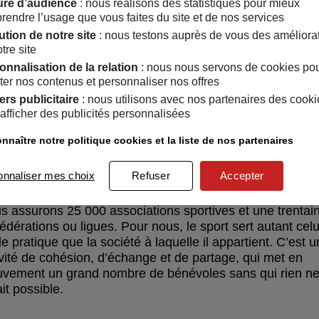
ntales et les institutions publiques. Et bien entendu les
re d’audience
: nous réalisons des statistiques pour mieux
endre l’usage que vous faites du site et de nos services
ution de notre site
: nous testons auprès de vous des améliora
us loin. Nous accompagnons nos partenaires dans leur
tre site
 écologique. Pour cela, nous avons mis en place un bon
onnalisation de la relation
: nous nous servons de cookies po
 à l’atteinte d’objectifs écologiques. Avec ce principe d’éc
er nos contenus et personnaliser nos offres
courageons nos partenaires dans leurs ambitions et leur
ers publicitaire
: nous utilisons avec nos partenaires des cooki
afficher des publicités personnalisées
nnaître notre politique cookies et la liste de nos partenaires
onnaliser mes choix
Refuser
Accepter
F accompagne le monde sportif
s assurons 25 000 associations sportives et une trentai
édérations ou ligues. Pour nous, le sport sert autant celu
le pratique que la société à laquelle il appartient. C’est 
ivité de cohésion, d’échange et de partage, qui met en
vement un grand nombre de bénévoles sans qui rien n
it possible.