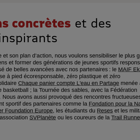
ns concrètes
et des
inspirants
et son plan d’action, nous voulons sensibiliser le plus 
ns et former des générations de jeunes sportifs respons
sé de belles avancées avec nos partenaires : le
MAIF Ek
e à pied écoresponsable, zéro plastique et zéro
olidaire
Chaque panier compte L'eau en Partage
menée 
 basketball ; la Tournée des sables, avec la Fédération
l… Nous avons aussi provoqué des rencontres fructueuse
t sportif des partenaires comme la
Fondation pour la N
der Foundation Europe
, les étudiants du
Reses
et les mili
l’association
SVPlanète
ou les coureurs de la
Trail Runne