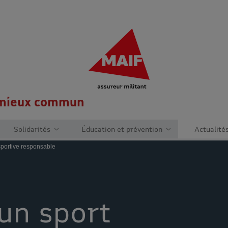
MAIF Entreprise - Allez à l'
 mieux commun
Solidarités
Éducation et prévention
Actualité
sportive responsable
un sport