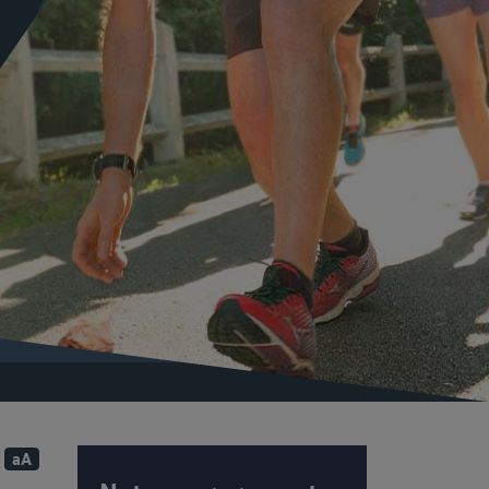
ur Facebook
r sur Linkedin
ager par e-mail
aA