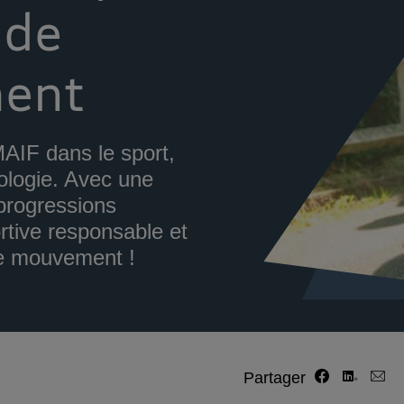
 de
ment
AIF dans le sport,
cologie. Avec une
 progressions
rtive responsable et
le mouvement !
Partager s
Partage
Part
Partager