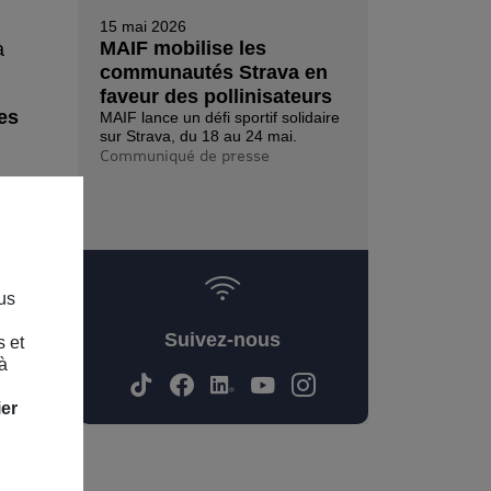
15 mai 2026
MAIF mobilise les
à
communautés Strava en
faveur des pollinisateurs
es
MAIF lance un défi sportif solidaire
sur Strava, du 18 au 24 mai.
Communiqué de presse
us
Suivez-nous
s et
à
 de
itique
ier
de
ux