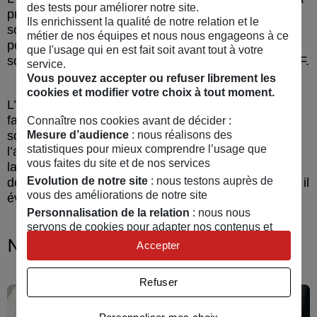
des tests pour améliorer notre site.
prévention : depuis le soutien de la recherche
Ils enrichissent la qualité de notre relation et le
scientifique sur les risques avec la Fondation MAIF
métier de nos équipes et nous nous engageons à ce
pour la recherche, jusqu’à la mise en œuvre de
que l'usage qui en est fait soit avant tout à votre
solutions pour tous par l’association Prévention MAIF.
service.
Vous pouvez accepter ou refuser librement les
cookies et modifier votre choix à tout moment.
L’assureur mutualiste que nous sommes a toujours
fait appel à la solidarité et à la responsabilité de ses
Connaître nos cookies avant de décider :
Mesure d’audience
: nous réalisons des
sociétaires. Pour nous, la prévention incarne
statistiques pour mieux comprendre l’usage que
l’apprentissage du vivre ensemble. Car la liberté à
vous faites du site et de nos services
laquelle chacun de nous aspire passe par le respect
Evolution de notre site
: nous testons auprès de
de celle des autres et de la collectivité dans laquelle il
vous des améliorations de notre site
évolue.
Personnalisation de la relation
: nous nous
servons de cookies pour adapter nos contenus et
Nous agissons aussi pour :
personnaliser nos offres
Accepter
Univers publicitaire
: nous utilisons avec nos
partenaires des cookies pour afficher des publicités
Refuser
personnalisées
Connaître notre politique cookies et la liste de nos