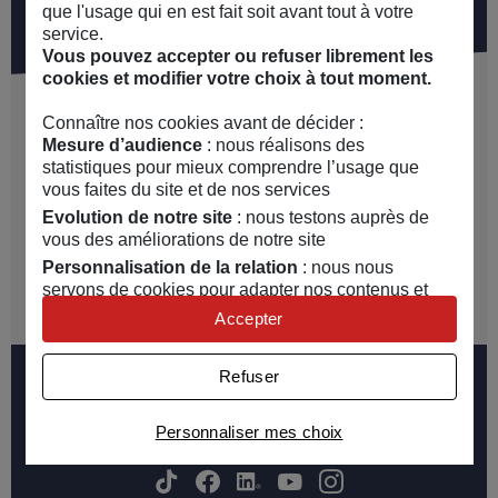
que l'usage qui en est fait soit avant tout à votre
service.
Vous pouvez accepter ou refuser librement les
cookies et modifier votre choix à tout moment.
Nos actes
Connaître nos cookies avant de décider :
19 juin 2026
Mesure d’audience
: nous réalisons des
MAIF distinguée pour sa gestion de sinistre
statistiques pour mieux comprendre l’usage que
responsable
vous faites du site et de nos services
Le 8 juin 2026, notre mutuelle d'assurance a été distinguée
Evolution de notre site
: nous testons auprès de
d'un Argus d’Or...
vous des améliorations de notre site
Actualité
Personnalisation de la relation
: nous nous
servons de cookies pour adapter nos contenus et
personnaliser nos offres
Accepter
Univers publicitaire
: nous utilisons avec nos
partenaires des cookies pour afficher des publicités
Refuser
personnalisées
Connaître notre politique cookies et la liste de nos
Personnaliser mes choix
Suivez-nous
partenaires