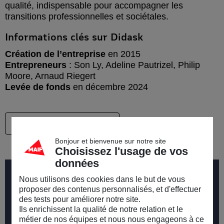
qualité, indispensable pour accompagner les
transitions professionnelles et sociétales.
Informations clés sur Didask
Création de l’entreprise
en 2015
Entrepreneurs
: Son Ly, Adeline Pautrizel, Philip
Moore, Arnaud Riegert
Levée de fonds
en décembre 2024
Visiter le site de Didask
Bonjour et bienvenue sur notre site
Choisissez l'usage de vos
données
Notre engagement pour une
Nous utilisons des cookies dans le but de vous
proposer des contenus personnalisés, et d'effectuer
économie responsable
des tests pour améliorer notre site.
Ils enrichissent la qualité de notre relation et le
métier de nos équipes et nous nous engageons à ce
Découvrir