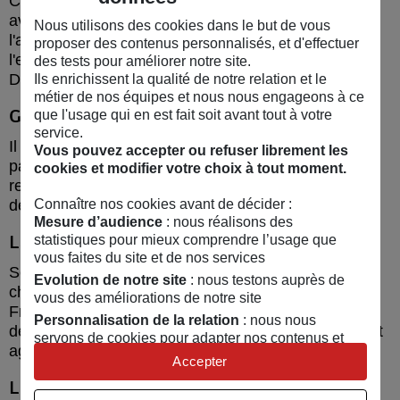
C'est le troisième prix national de cette édition : une
aventure collective portée par des bénévoles de
Nous utilisons des cookies dans le but de vous
l'association et des jeunes issus de l'Aide sociale à
proposer des contenus personnalisés, et d'effectuer
l'enfance et de quartiers prioritaires de Seine-Saint-
des tests pour améliorer notre site.
Denis.
Ils enrichissent la qualité de notre relation et le
métier de nos équipes et nous nous engageons à ce
Grenoble – Relais Enfants Parents Isère
que l'usage qui en est fait soit avant tout à votre
service.
Il propose des ateliers jeux de société pour des
Vous pouvez accepter ou refuser librement les
parents incarcérés et leurs enfants. Leur objectif :
cookies et modifier votre choix à tout moment.
recréer du lien familial et remplacer les écrans par
des moments ludiques et éducatifs.
Connaître nos cookies avant de décider :
Mesure d’audience
: nous réalisons des
La Réunion – La Recyclerie du Sud
statistiques pour mieux comprendre l’usage que
vous faites du site et de nos services
Ses ateliers collaboratifs aident à comprendre le
Evolution de notre site
: nous testons auprès de
changement climatique et inventer des solutions.
vous des améliorations de notre site
Fresque écologique, réparation, couture zéro
Personnalisation de la relation
: nous nous
déchet... des initiatives pour sortir de l’éco-anxiété et
servons de cookies pour adapter nos contenus et
agir.
personnaliser nos offres
Accepter
Univers publicitaire
: nous utilisons avec nos
Lille – Asso Temps de Jeux
partenaires des cookies pour afficher des publicités