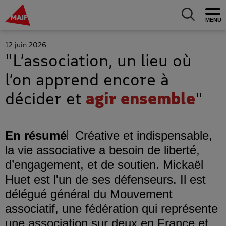
MAIF Entreprise - Allez à l'accueil
Ouv
Allez au m
12 juin 2026
"L’association, un lieu où
l’on apprend encore à
décider et
agir ensemble
"
En résumé
Créative et indispensable,
la vie associative a besoin de liberté,
d’engagement, et de soutien. Mickaël
Huet est l'un de ses défenseurs. Il est
délégué général du Mouvement
associatif, une fédération qui représente
une association sur deux en France et