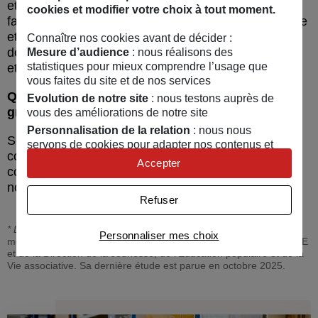
et la solidarité. Elles jouent un rôle essentiel pour
cookies et modifier votre choix à tout moment.
faire société, lutter contre le sentiment d’impuissance
et recréer du collectif. La vie associative, c'est l’un
Connaître nos cookies avant de décider :
des lieux où l’on apprend encore à débattre, décider
Mesure d’audience
: nous réalisons des
statistiques pour mieux comprendre l’usage que
et agir ensemble.
vous faites du site et de nos services
Quel message aimeriez-vous faire passer au
Evolution de notre site
: nous testons auprès de
grand public ?
vous des améliorations de notre site
Personnalisation de la relation
: nous nous
Soutenir les associations ne doit pas être considéré
servons de cookies pour adapter nos contenus et
comme une charge. C’est un investissement pour la
personnaliser nos offres
Accepter
cohésion sociale, la démocratie locale et l’avenir de
Univers publicitaire
: nous utilisons avec nos
nos territoires.
partenaires des cookies pour afficher des publicités
Refuser
personnalisées
* La France associative en mouvement
est une étude annuelle
Connaître notre politique cookies et la liste de nos
Personnaliser mes choix
menée par Recherches et Solidarités avec le soutien de HEXOPÉE
partenaires
et de la Direction de la Jeunesse, de l’Éducation populaire et de la
Vie associative. Sa dernière étude est parue en octobre 2025.