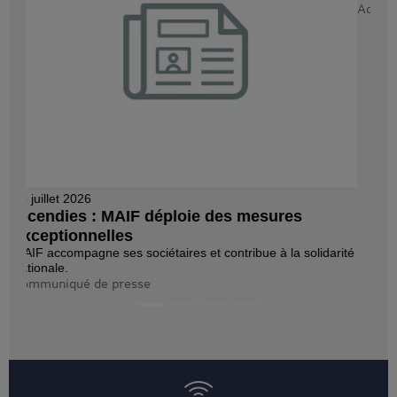
Actualité
Suivez-nous
Mots-clés :
Solidarités
Entraide
Notre impact