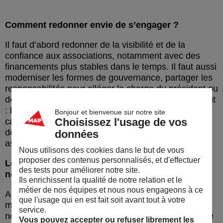
Comment redonner envie de s’engager ?
Il faut d’abord redonner de la visibilité et de la
confiance aux associations, notamment avec des
financements plus stables dans le temps. Il faut aussi
moderniser les formes de gouvernance, partager les
responsabilités pour alléger la charge du président ou
de la présidente. Et puis il y a un levier très important
: les entreprises engagées, comme la MAIF. Dans le
Bonjour et bienvenue sur notre site
Choisissez l'usage de vos
cadre de leur stratégie RSE, permettre aux salariés
de consacrer du temps, dans la durée, à des projets
données
associatifs, peut vraiment renforcer l’engagement.
Nous utilisons des cookies dans le but de vous
proposer des contenus personnalisés, et d'effectuer
Les associations sont-elles encore un pilier de
des tests pour améliorer notre site.
notre société malgré ce qui les fragilise ?
Ils enrichissent la qualité de notre relation et le
métier de nos équipes et nous nous engageons à ce
Absolument. On ne s’en rend pas toujours compte,
que l'usage qui en est fait soit avant tout à votre
mais on croise des associations à chaque étape de
service.
notre vie : à l’école, dans le sport, la culture, la santé
Vous pouvez accepter ou refuser librement les