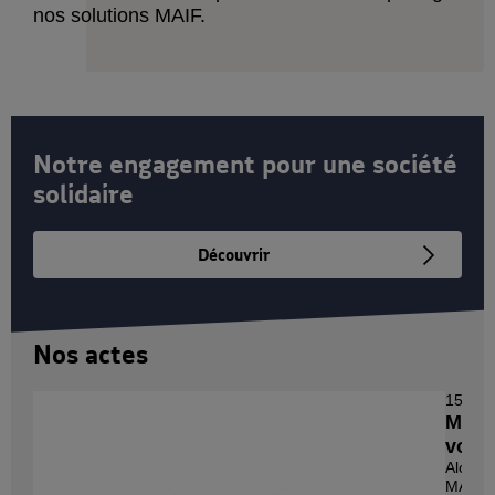
nos solutions MAIF.
Notre engagement pour une société
solidaire
Découvrir
Nos actes
15 juillet 2026
MAIF s'engage auprès des sapeurs-pompiers
volontaires
Alors que plusieurs incendies majeurs touchent la France,
MAIF accorde à ses...