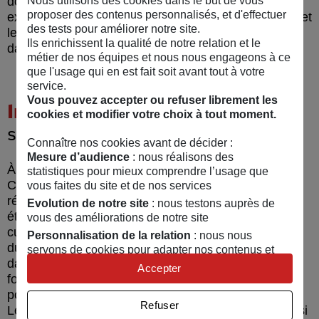
doit leur présenter les mesures de prévention
Nous utilisons des cookies dans le but de vous
proposer des contenus personnalisés, et d'effectuer
existantes, les comportements d’urgence à adopter et
des tests pour améliorer notre site.
les informer des événements significatifs survenus
Ils enrichissent la qualité de notre relation et le
dans le passé
, précise Julien Carivenc.
métier de nos équipes et nous nous engageons à ce
que l'usage qui en est fait soit avant tout à votre
service.
Vous pouvez accepter ou refuser librement les
Impliquer les citoyens
dans la
cookies et modifier votre choix à tout moment.
sécurité
Connaître nos cookies avant de décider :
Mesure d’audience
: nous réalisons des
À Trévien où il est conseiller municipal, Julien
statistiques pour mieux comprendre l’usage que
Carivenc a aussi œuvré à la mise en place d’une
vous faites du site et de nos services
réserve communale de sécurité civile.
Lorsque j’ai
Evolution de notre site
: nous testons auprès de
été élu, je me suis demandé comment diffuser la
vous des améliorations de notre site
culture du risque. J’ai alors découvert une circulaire
Personnalisation de la relation
: nous nous
du ministère de l’Intérieur permettant de constituer
servons de cookies pour adapter nos contenus et
dans chaque commune une équipe de citoyens
personnaliser nos offres
Accepter
formés, mobilisable par le maire pour alerter la
Univers publicitaire
: nous utilisons avec nos
population, l’évacuer et l’accueillir en lieu sûr.
partenaires des cookies pour afficher des publicités
Refuser
Le dispositif existe depuis près de 20 ans et même si
personnalisées