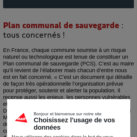
Plan communal de sauvegarde
:
tous concernés !
En France, chaque commune soumise à un risque
naturel ou technologique est tenue de constituer un
Plan communal de sauvegarde (PCS). C’est au maire
qu’il revient de l’élaborer mais chacun d’entre nous
est en fait concerné.
C’est un document qui détaille
de façon très opérationnelle l’organisation prévue
pour protéger, soutenir et alerter la population. Il
recense aussi les enjeux, les personnes vulnérables
et établit les mesures spécifiques les concernant.
Depuis la publication du décret d’application de la loi
Bonjour et bienvenue sur notre site
Matras, le 20 juin 2022, le PCS doit inclure un
Choisissez l'usage de vos
document dédié à l’information des habitants de la
données
commune.
Ce document, qu’on appelle le
Dicrim
,