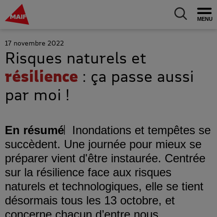
MAIF Entreprise - Allez à l'accueil
Ouv
Allez au m
17 novembre 2022
Risques naturels et
résilience
: ça passe aussi
par moi !
En résumé
Inondations et tempêtes se
succèdent. Une journée pour mieux se
préparer vient d'être instaurée. Centrée
sur la résilience face aux risques
naturels et technologiques, elle se tient
désormais tous les 13 octobre, et
concerne chacun d’entre nous.