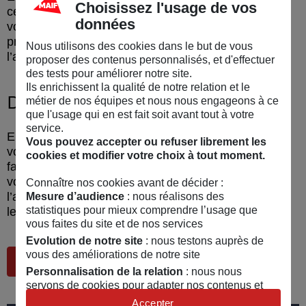
Choisissez l'usage de vos
centre de traitement des appels 18-112 contacte les
données
volontaires les plus proches de l’intervention pour
prodiguer les gestes de réanimation en attendant
Nous utilisons des cookies dans le but de vous
l’arrivée des secours.
proposer des contenus personnalisés, et d'effectuer
des tests pour améliorer notre site.
Ils enrichissent la qualité de notre relation et le
Devenir
citoyen sauveteur
métier de nos équipes et nous nous engageons à ce
que l'usage qui en est fait soit avant tout à votre
service.
En vous enregistrant sur l’application Staying Alive,
Vous pouvez accepter ou refuser librement les
vous pouvez devenir citoyen sauveteur. Pour cela, il
cookies et modifier votre choix à tout moment.
faut être formé aux gestes de premiers secours. Si
vous n’êtes pas encore formé à ces gestes,
Connaître nos cookies avant de décider :
l’application vous indique les bonnes adresses pour
Mesure d’audience
: nous réalisons des
statistiques pour mieux comprendre l’usage que
les apprendre.
vous faites du site et de nos services
Evolution de notre site
: nous testons auprès de
vous des améliorations de notre site
Découvrir Staying Alive
Personnalisation de la relation
: nous nous
servons de cookies pour adapter nos contenus et
personnaliser nos offres
Accepter