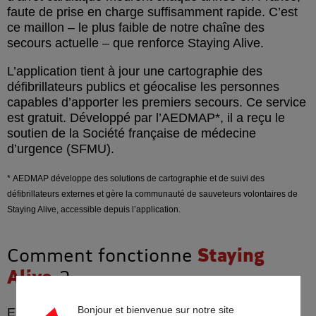
faute de prise en charge suffisamment rapide. C’est
ce maillon – le plus faible de notre chaîne des
secours actuelle – que renforce Staying Alive.
L’application tient à jour une cartographie des
défibrillateurs publics et géocalise les personnes
capables d’apporter les premiers secours. Ce service
est gratuit. Développé par l’AEDMAP*, il a reçu le
soutien de la Société française de médecine
d’urgence (SFMU).
* AEDMAP développe des solutions de cartographie et de suivi des
défibrillateurs externes et gère la communauté de sauveteurs volontaires de
Staying Alive, accessible depuis l’application.
Comment fonctionne
Staying
Alive
?
Bonjour et bienvenue sur notre site
En cas d’arrêt cardiaque sur la voie publique, le