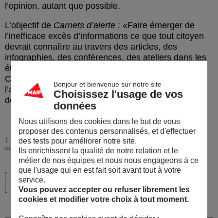
l’opinion, autant que possible.
L’objectif de
Carnets d’alerte
:
Faire émerger de
l’inefficace excès d’informations ce que tout citoyen
devrait connaître au travers des articles, des
infographies, des conférences, des ateliers dans les
établissements scolaires, des vidéos…
, résume
Corinne Chevreton. Journaliste et présidente de
Bonjour et bienvenue sur notre site
l’association, elle anime cette conférence aux côtés
Choisissez l'usage de vos
de Juliette Duquesne.
données
Nous utilisons des cookies dans le but de vous
proposer des contenus personnalisés, et d'effectuer
1. Source : Frédéric Bordage,
Empreinte environnementale du
des tests pour améliorer notre site.
numérique mondial
, GreenIT.fr, 2019, p. 10
Ils enrichissent la qualité de notre relation et le
métier de nos équipes et nous nous engageons à ce
que l'usage qui en est fait soit avant tout à votre
service.
D'autres conférences MAIF en replay
Vous pouvez accepter ou refuser librement les
cookies et modifier votre choix à tout moment.