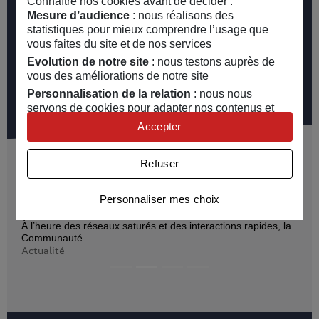
Connaître nos cookies avant de décider :
Mesure d’audience
: nous réalisons des
Notre engagement pour
statistiques pour mieux comprendre l’usage que
vous faites du site et de nos services
l’environnement
Evolution de notre site
: nous testons auprès de
vous des améliorations de notre site
Découvrir
Personnalisation de la relation
: nous nous
servons de cookies pour adapter nos contenus et
personnaliser nos offres
Accepter
Univers publicitaire
: nous utilisons avec nos
Nos actes
partenaires des cookies pour afficher des publicités
Refuser
personnalisées
09 juillet 2026
Connaître notre politique cookies et la liste de nos
Communauté MAIF : deux ans de liens qui se
Personnaliser mes choix
partenaires
tissent
À l’heure des réseaux saturés et des interactions rapides, la
Communauté...
Actualité