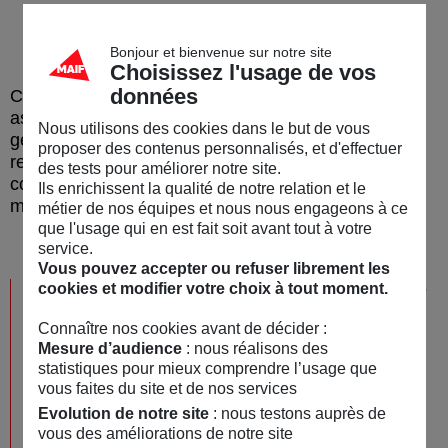
utilisateurs
La transparence des usages
Bonjour et bienvenue sur notre site
Choisissez l'usage de vos
données
Cette initiative place MAIF parmi les premiers
assureurs présents dans les environnements d’IA
Nous utilisons des cookies dans le but de vous
générative, avec une conviction simple : enrichir la
proposer des contenus personnalisés, et d'effectuer
relation de service par des solutions
des tests pour améliorer notre site.
complémentaires, en laissant à chacun le choix du
Ils enrichissent la qualité de notre relation et le
mode d’interaction qui lui convient.
métier de nos équipes et nous nous engageons à ce
que l'usage qui en est fait soit avant tout à votre
service.
Vous pouvez accepter ou refuser librement les
Nous voulons marier le meilleur du digital et
cookies et modifier votre choix à tout moment.
de la relation humaine avec cette première
Connaître nos cookies avant de décider :
application dans ChatGPT, en proposant un
Mesure d’audience
: nous réalisons des
service utile et accessible. Nous
statistiques pour mieux comprendre l’usage que
accompagnons nos sociétaires là où
vous faites du site et de nos services
émergent les nouveaux usages, avec une
Evolution de notre site
: nous testons auprès de
information fiable et toujours la possibilité
vous des améliorations de notre site