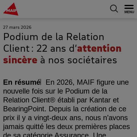
MAIF Entreprise - Allez à l'accueil
Ouv
Allez au m
27 mars 2026
Podium de la Relation
Client : 22 ans d’
attention
sincère
à nos sociétaires
En résumé
En 2026, MAIF figure une
nouvelle fois sur le Podium de la
Relation Client® établi par Kantar et
BearingPoint. Depuis la création de ce
prix il y a vingt-deux ans, nous n’avons
jamais quitté les deux premières places
de sa catégorie Assurance. Une