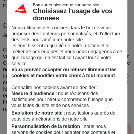
Bonjour et bienvenue sur notre site
travail français.
Choisissez l'usage de vos
données
Offrir le
meilleur conseil
épargne
Nous utilisons des cookies dans le but de vous
aussi !
proposer des contenus personnalisés, et d'effectuer
des tests pour améliorer notre site.
Ils enrichissent la qualité de notre relation et le
Ces quatre dernières années, MAIF s’est également
métier de nos équipes et nous nous engageons à ce
2
vu décerner le label du
Meilleur conseil épargne
par
que l'usage qui en est fait soit avant tout à votre
Challenges. Ce prix distingue, là encore, la qualité de
service.
notre relation client parmi 64 établissements
Vous pouvez accepter ou refuser librement les
cookies et modifier votre choix à tout moment.
financiers, à travers une enquête "client mystère". 80
critères y sont évalués : de la clarté des informations
Connaître nos cookies avant de décider :
fournies à la simplicité du parcours de souscription,
Mesure d’audience
: nous réalisons des
en passant évidemment par la qualité du conseil et
statistiques pour mieux comprendre l’usage que
l’écoute. Preuve que la qualité de service est un fil
vous faites du site et de nos services
rouge qui relie toutes nos expertises MAIF.
Evolution de notre site
: nous testons auprès de
vous des améliorations de notre site
Personnalisation de la relation
: nous nous
OFFRE MAIF
servons de cookies pour adapter nos contenus et