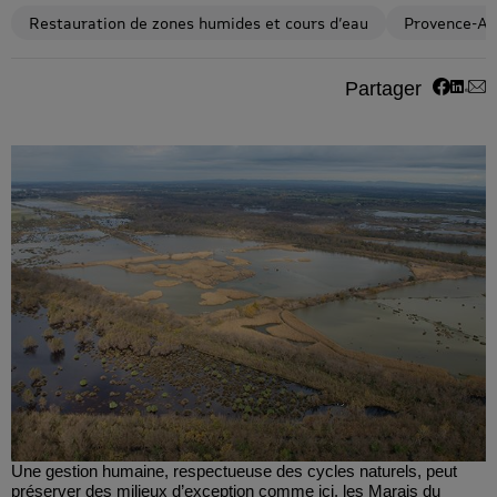
Restauration de zones humides et cours d’eau
Provence-Al
Partag
Parta
Par
Partager
Une gestion humaine, respectueuse des cycles naturels, peut
préserver des milieux d’exception comme ici, les Marais du