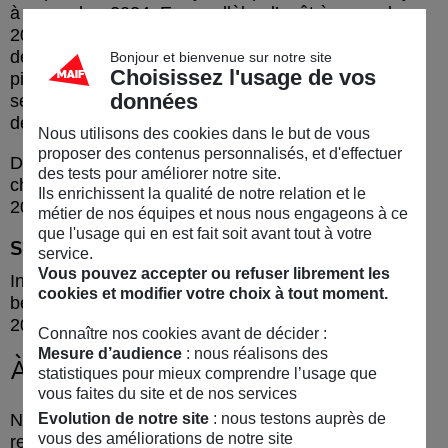
à novembre 2024. En parallèle, d’août à novembre
2024 des travaux d’ouverture des milieux ont ciblé
des actions de coupe de tamaris, de frêne, de joncs
Bonjour et bienvenue sur notre site
Choisissez l'usage de vos
piquants et de Séneçon en arbre sur plusieurs
données
secteurs. Les travaux sont réalisés par les équipes
des Ateliers et Chantiers d’Insertion de l’association.
Nous utilisons des cookies dans le but de vous
proposer des contenus personnalisés, et d'effectuer
De nouveaux aménagements hydrauliques et
des tests pour améliorer notre site.
chantiers d’ouverture des milieux sont prévus à l’été
Ils enrichissent la qualité de notre relation et le
2025 et 2026.
métier de nos équipes et nous nous engageons à ce
que l'usage qui en est fait soit avant tout à votre
Suivi et analyse jusqu’en 2050
service.
Vous pouvez accepter ou refuser librement les
Intégré au programme Nature 2050, le projet
cookies et modifier votre choix à tout moment.
bénéficie d’un suivi par les experts du fonds Nature
2050 jusqu’en 2050.
Connaître nos cookies avant de décider :
Mesure d’audience
: nous réalisons des
À
lire
aussi
statistiques pour mieux comprendre l’usage que
vous faites du site et de nos services
Evolution de notre site
: nous testons auprès de
Notre partenaire le Fonds Nature 2050 a suivi la
vous des améliorations de notre site
restauration des premières parcelles des Marais du